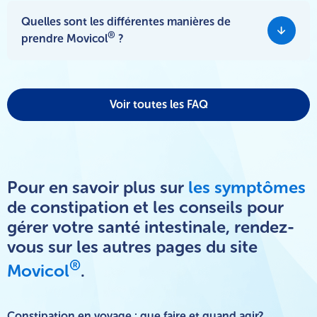
Veuillez lire la notice de la boîte de Movicol
Sans Arôme
Non, aucun produit Movicol
ne contient de sucre.
pour une description complète des effets indésirables
Quelles sont les différentes manières de
potentiels.
®
prendre Movicol
?
®
Movicol
Arôme Citron, Chocolat et Sans Arôme se
présentent sous forme de poudre à mélanger dans 125ml
d’eau. Un apport hydrique suffisant doit être maintenu en plus
Voir toutes les FAQ
®
de Movicol
.
Pour en savoir plus sur
les symptômes
de constipation et les conseils pour
gérer votre santé intestinale, rendez-
vous sur les autres pages du site
®
Movicol
.
Constipation en voyage : que faire et quand agir?