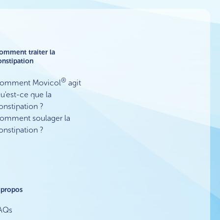
omment traiter la
onstipation
®
omment Movicol
agit
u'est-ce que la
onstipation ?
omment soulager la
onstipation ?
 propos
AQs