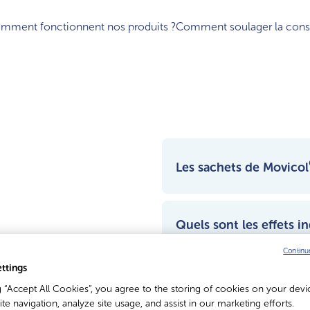
mment fonctionnent nos produits ?
Comment soulager la const
Les sachets de Movicol
Non, aucun produit Movico
Quels sont les effets i
Arôme ?
Continu
ttings
®
Movicol
est généralement 
g “Accept All Cookies”, you agree to the storing of cookies on your devi
potentiels, mais ils ne sur
Les sachets de Movicol
te navigation, analyze site usage, and assist in our marketing efforts.
peut être responsable de 