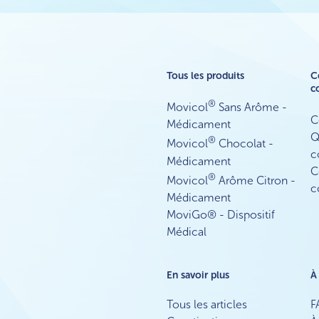
Tous les produits
C
c
®
Movicol
Sans Arôme -
C
Médicament
Q
®
Movicol
Chocolat -
c
Médicament
C
®
Movicol
Arôme Citron -
c
Médicament
MoviGo® - Dispositif
Médical
En savoir plus
À
Tous les articles
F