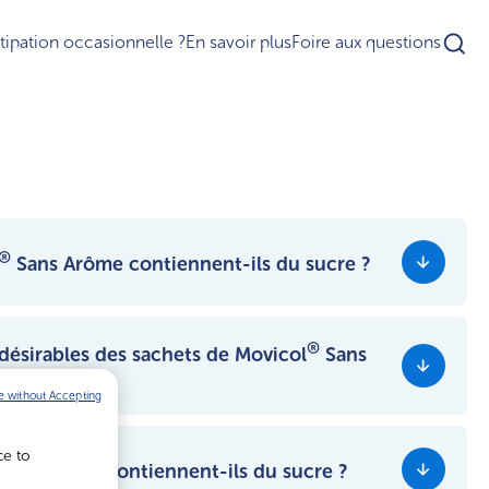
ipation occasionnelle ?
En savoir plus
Foire aux questions
®
Sans Arôme contiennent-ils du sucre ?
®
l
ne contient de sucre.
®
ndésirables des sachets de Movicol
Sans
e without Accepting
bien toléré. Il peut provoquer des effets indésirables
ce to
viennent pas systématiquement chez tout le monde. Il
®
Chocolat contiennent-ils du sucre ?
1
douleurs et ballonnements abdominaux
. Veuillez lire la