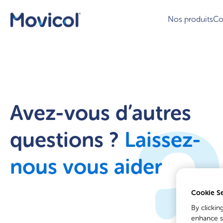
®
Movicol
Chocolat -
Nos produits
Co
Médicament
®
Movicol
Arôme Citron -
Médicament
Avez-vous d’autres
questions ?
Laissez-
nous vous aider
Cookie Se
By clickin
enhance si