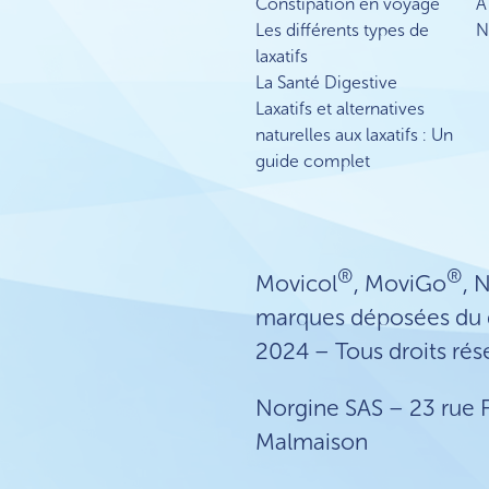
Constipation en voyage
À
Les différents types de
N
laxatifs
La Santé Digestive
Laxatifs et alternatives
naturelles aux laxatifs : Un
guide complet
®
®
Movicol
, MoviGo
, 
marques déposées du 
2024 – Tous droits rés
Norgine SAS – 23 rue 
Malmaison