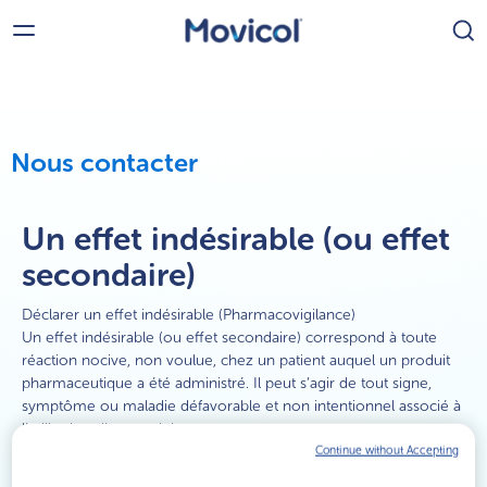
Nous contacter
®
Movicol
Un effet indésirable (ou effet
Movicol
Sans Arôme - Médicament
®
secondaire)
Movicol
Chocolat - Médicament
Déclarer un effet indésirable (Pharmacovigilance)
®
Un effet indésirable (ou effet secondaire) correspond à toute
réaction nocive, non voulue, chez un patient auquel un produit
Movicol
Arôme Citron - Médicament
®
pharmaceutique a été administré. Il peut s’agir de tout signe,
symptôme ou maladie défavorable et non intentionnel associé à
l’utilisation d’un produit.
En signalant des effets secondaires, vous nous permettez de
Continue without Accepting
®
MoviGo
surveiller en permanence nos médicaments et ainsi d’offrir les