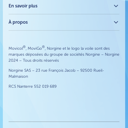
MoviGo® - Dispositif Médical
Qu'est-ce que la constipation ?
En savoir plus
Comment soulager la constipation ?
Tous les articles
Constipation en voyage
À propos
Les différents types de laxatifs
FAQs
La Santé Digestive
À propos
Laxatifs et alternatives naturelles aux laxatifs : Un guide
Nous contacter
complet
®
®
Movicol
, MoviGo
, Norgine et le logo la voile sont des
marques déposées du groupe de sociétés Norgine – Norgine
2024 – Tous droits réservés
Norgine SAS – 23 rue François Jacob – 92500 Rueil-
Malmaison
RCS Nanterre 552 019 689