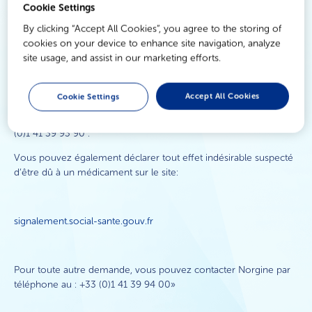
MoviGo® - Dispositif Médical
meilleurs conseils disponibles aux utilisateurs de nos produits.
Cookie Settings
By clicking “Accept All Cookies”, you agree to the storing of
Comment signaler un effet secondaire possible ?
cookies on your device to enhance site navigation, analyze
site usage, and assist in our marketing efforts.
Pour toute déclaration de pharmacovigilance avec un
médicament de Norgine (effet indésirable, et/ou situation
particulière) ou pour toute demande d’information médicale sur
Accept All Cookies
Cookie Settings
les médicaments de Norgine, vous pouvez nous l’adresser à
l’adresse mail
medinfo@norgine.com
ou par téléphone au +33
(0)1 41 39 93 90 :
Vous pouvez également déclarer tout effet indésirable suspecté
d’être dû à un médicament sur le site:
signalement.social-sante.gouv.fr
Pour toute autre demande, vous pouvez contacter Norgine par
téléphone au : +33 (0)1 41 39 94 00»