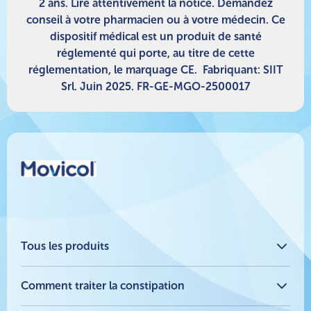
2 ans. Lire attentivement la notice. Demandez
conseil à votre pharmacien ou à votre médecin. Ce
dispositif médical est un produit de santé
réglementé qui porte, au titre de cette
réglementation, le marquage CE. Fabriquant: SIIT
Srl. Juin 2025. FR-GE-MGO-2500017
Tous les produits
®
Movicol
Sans Arôme - Médicament
®
Comment traiter la constipation
Movicol
Chocolat - Médicament
®
Movicol
Arôme Citron - Médicament
®
Comment Movicol
agit