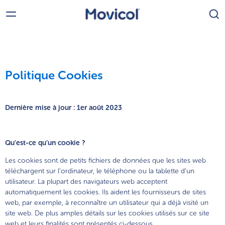
Politique Cookies
®
Movicol
Dernière mise à jour : 1er août 2023
Movicol
Sans Arôme - Médicament
®
Qu’est-ce qu’un cookie ?
Movicol
Chocolat - Médicament
®
Les cookies sont de petits fichiers de données que les sites web
téléchargent sur l’ordinateur, le téléphone ou la tablette d’un
Movicol
Arôme Citron - Médicament
®
utilisateur. La plupart des navigateurs web acceptent
automatiquement les cookies. Ils aident les fournisseurs de sites
web, par exemple, à reconnaître un utilisateur qui a déjà visité un
®
site web. De plus amples détails sur les cookies utilisés sur ce site
MoviGo
web et leurs finalités sont présentés ci-dessous.