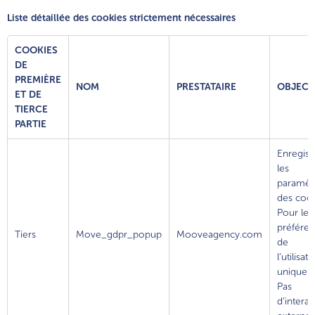
Liste détaillée des cookies strictement nécessaires
COOKIES
DE
PREMIÈRE
NOM
PRESTATAIRE
OBJECT
ET DE
TIERCE
PARTIE
Enregist
les
paramèt
des cook
Pour les
préfére
Tiers
Move_gdpr_popup
Mooveagency.com
de
l’utilisat
uniquem
Pas
d’interac