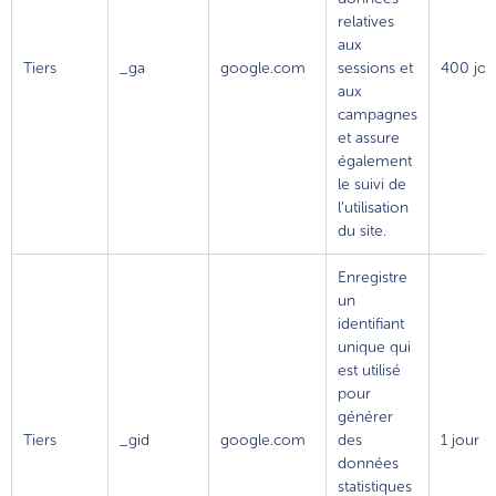
relatives
aux
Tiers
_ga
google.com
sessions et
400 jou
aux
campagnes
et assure
également
le suivi de
l’utilisation
du site.
Enregistre
un
identifiant
unique qui
est utilisé
pour
générer
Tiers
_gid
google.com
des
1 jour
données
statistiques