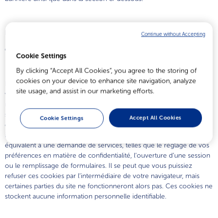
Description de la catégorie de cookies
Continue without Accepting
COOKIES STRICTEMENT NÉCESSAIRES
Cookie Settings
By clicking “Accept All Cookies”, you agree to the storing of
cookies on your device to enhance site navigation, analyze
Les cookies strictement nécessaires contribuent à rendre un site
site usage, and assist in our marketing efforts.
web utilisable en permettant des fonctions de base telles que la
navigation et l’accès aux zones sécurisées du site web. Ces cookies
sont nécessaires au fonctionnement du site web et ne peuvent pas
Accept All Cookies
Cookie Settings
être désactivés dans nos systèmes. Ils ne sont généralement
installés qu’en réponse à des actions que vous effectuez et qui
équivalent à une demande de services, telles que le réglage de vos
préférences en matière de confidentialité, l’ouverture d’une session
ou le remplissage de formulaires. Il se peut que vous puissiez
refuser ces cookies par l’intermédiaire de votre navigateur, mais
certaines parties du site ne fonctionneront alors pas. Ces cookies ne
stockent aucune information personnelle identifiable.