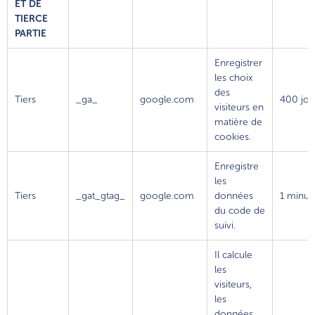
ET DE
TIERCE
PARTIE
Enregistrer
les choix
des
Tiers
_ga_
google.com
400 jou
visiteurs en
matière de
cookies.
Enregistre
les
Tiers
_gat_gtag_
google.com
données
1 minut
du code de
suivi.
Il calcule
les
visiteurs,
les
données