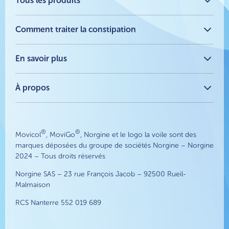
Tous les produits
®
Movicol
Sans Arôme - Médicament
®
Comment traiter la constipation
Movicol
Chocolat - Médicament
®
Movicol
Arôme Citron - Médicament
®
Comment Movicol
agit
MoviGo® - Dispositif Médical
Qu'est-ce que la constipation ?
En savoir plus
Comment soulager la constipation ?
Tous les articles
Constipation en voyage
À propos
Les différents types de laxatifs
FAQs
La Santé Digestive
À propos
Laxatifs et alternatives naturelles aux laxatifs : Un guide
Nous contacter
complet
®
®
Movicol
, MoviGo
, Norgine et le logo la voile sont des
marques déposées du groupe de sociétés Norgine – Norgine
2024 – Tous droits réservés
Norgine SAS – 23 rue François Jacob – 92500 Rueil-
Malmaison
RCS Nanterre 552 019 689