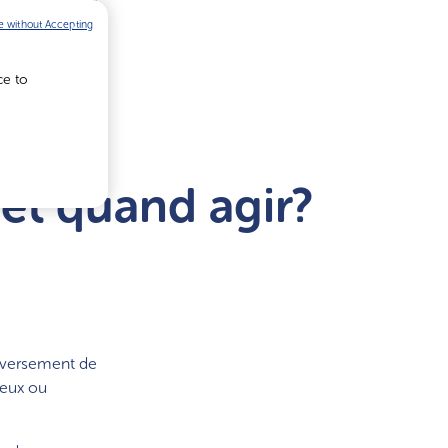
e without Accepting
ce to
 et quand agir?
leversement de
ieux ou