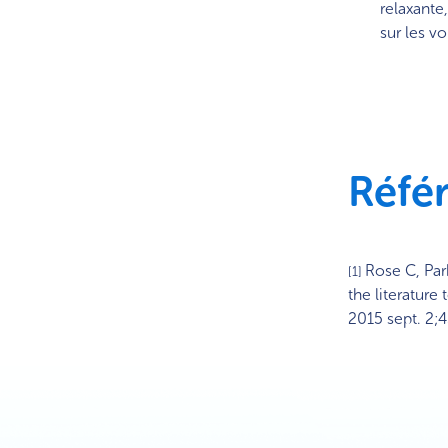
relaxante
sur les vo
Réfé
Rose C, Par
[1]
the literatur
2015 sept. 2;4