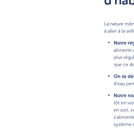
d’ha
La nature même
à aller à la s
Notre ré
aliments 
plus régu
que ce do
On se dé
d’eau pen
Notre ro
tôt en voi
en soit, 
s’aliment
système d