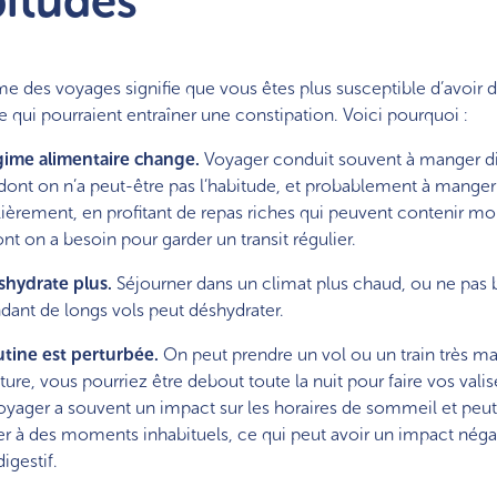
bitudes
 des voyages signifie que vous êtes plus susceptible d’avoir de
elle qui pourraient entraîner une constipation. Voici pourquoi :
gime alimentaire change.
Voyager conduit souvent à manger di
dont on n’a peut-être pas l’habitude, et probablement à manger
lièrement, en profitant de repas riches qui peuvent contenir moi
nt on a besoin pour garder un transit régulier.
shydrate plus.
Séjourner dans un climat plus chaud, ou ne pas 
dant de longs vols peut déshydrater.
utine est perturbée.
On peut prendre un vol ou un train très mat
ture, vous pourriez être debout toute la nuit pour faire vos valis
voyager a souvent un impact sur les horaires de sommeil et peu
er à des moments inhabituels, ce qui peut avoir un impact négati
igestif.