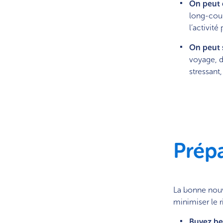
On peut 
long-cour
l’activit
On peut s
voyage, d
stressant
Prép
La bonne nouv
minimiser le 
Buvez be