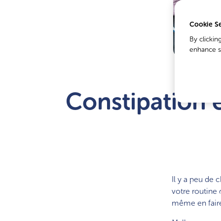
Cookie Se
By clickin
enhance si
Constipation e
Il y a peu de 
votre routine 
même en faire 