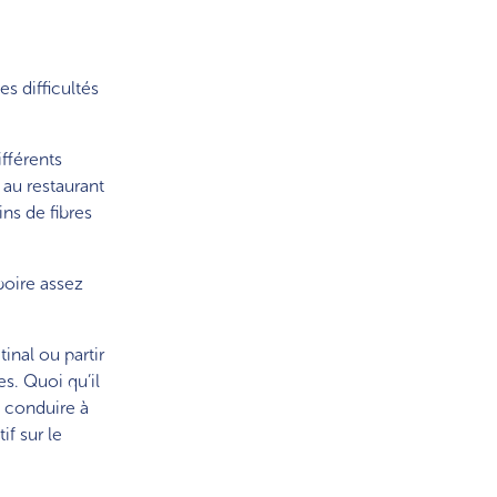
s difficultés
fférents
 au restaurant
ns de fibres
boire assez
inal ou partir
es. Quoi qu’il
t conduire à
f sur le