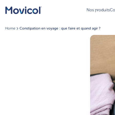
®
Movicol
Chocolat -
Nos produits
Co
Médicament
®
Movicol
Arôme Citron -
Médicament
Home
Constipation en voyage : que faire et quand agir ?