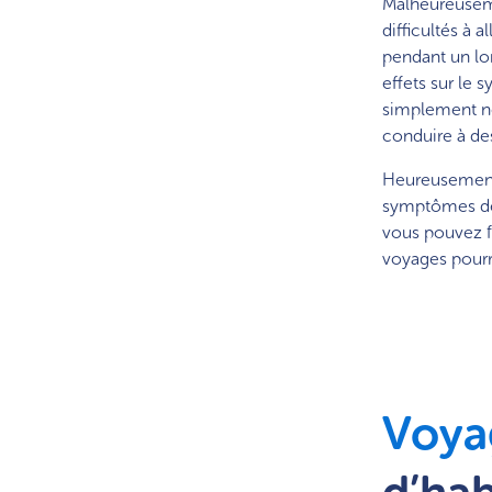
Malheureuseme
difficultés à a
pendant un long
effets sur le
simplement ne
conduire à de
Heureusement,
symptômes de 
vous pouvez fa
voyages pourr
Voya