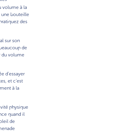
du volume à la
 une bouteille
 pratiquez des
tal sur son
r beaucoup de
er du volume
ée d’essayer
es, et c’est
ement à la
ivité physique
nce quand il
oleil de
omenade