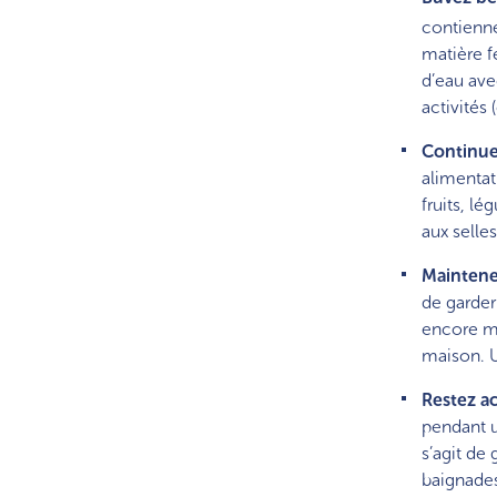
contienne
matière f
d’eau ave
activité
Continue
alimentat
fruits, l
aux selle
Maintene
de garder 
encore mi
maison. U
Restez ac
pendant u
s’agit de
baignades