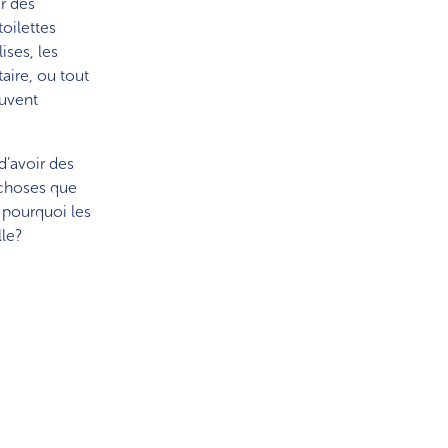
r des
toilettes
ises, les
aire, ou tout
euvent
d’avoir des
 choses que
, pourquoi les
lle?