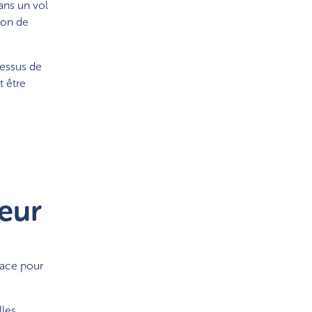
ans un vol
ion de
cessus de
t être
eur
lace pour
lles