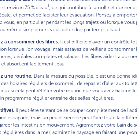
1
nt environ 75 % d’eau
, ce qui contribue à ramollir et donner 
écale, et permet de faciliter leur évacuation. Pensez à emporter
c vous, en particulier pendant les longs trajets ou lorsque vous
s (ou même simplement vous détendre) par temps chaud.
z à consommer des fibres.
Il est difficile d’avoir un contrôle to
ion lorsque l’on voyage, mais essayez de veiller à consomme
égumes, céréales complètes et salades. Les fibres aident à donn
s et absorbent facilement l’eau
z une routine.
Dans la mesure du possible, c’est une bonne id
des horaires réguliers de sommeil, de repas et d’aller aux toilett
eux si cela peut réfléter votre routine que vous avez habituell
n programme régulier entraîne des selles régulières.
tif(ve).
Il peut être tentant de se couper complètement de l’act
ne escapade, mais un peu d’exercice peut faire toute la différe
 garder les intestins en mouvement. Agrémentez votre bain de s
 régulières dans la mer, admirez le paysage en faisant une pr